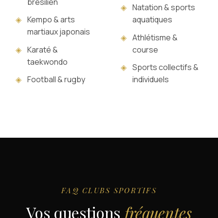
brésilien
◈
Natation & sports
◈
Kempo & arts
aquatiques
martiaux japonais
◈
Athlétisme &
◈
Karaté &
course
taekwondo
◈
Sports collectifs &
◈
Football & rugby
individuels
FAQ CLUBS SPORTIFS
Vos questions
fréquentes