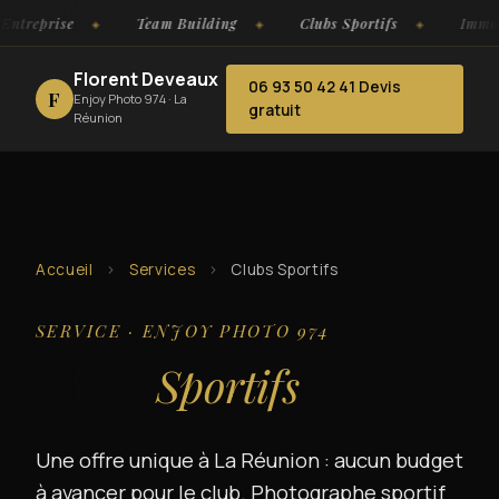
e
Team Building
Clubs Sportifs
Immobilier · Ar
Florent Deveaux
06 93 50 42 41
Devis
F
Enjoy Photo 974 · La
gratuit
Réunion
Accueil
›
Services
›
Clubs Sportifs
SERVICE · ENJOY PHOTO 974
Clubs
Sportifs
Une offre unique à La Réunion : aucun budget
à avancer pour le club. Photographe sportif